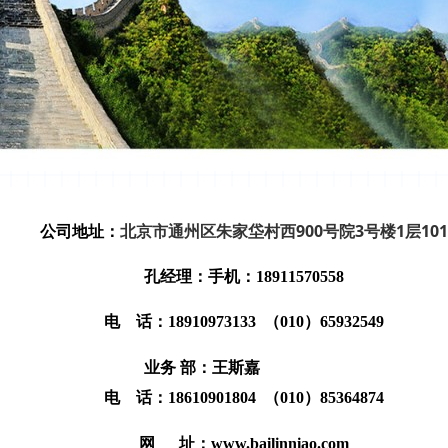
北京市通州区朱家垈村西900号院3号楼1层101
公司地址：
孔经理：
手
机：18911570558
电 话：18910973133 （010）65932549
业务 部：王斯嘉
电 话：18610901804 （010）85364874
网 址：
www.bailinniao.com