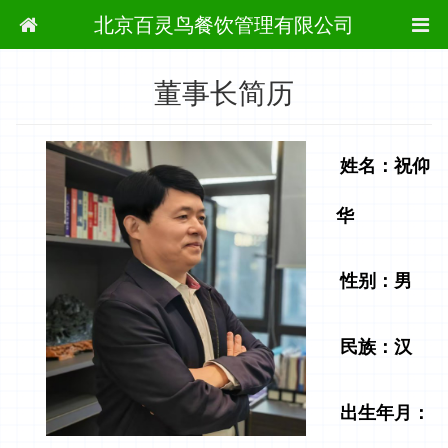
当前位置：
首页
董事长简历
北京百灵鸟餐饮管理有限公司
董事长简历
姓名
：
祝仰
华
性别
：
男
民族
：
汉
出生年月
：