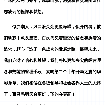
年来的坎坷与铅华；巍巍山脉，激荡着百灵鸟团队壮
志凌云的憧憬和梦想。
似弄潮人，风口浪尖处更显峥嵘；似开路者，披
荆斩棘中愈发坚韧。百灵鸟凭着坚强的信念和执着的
追求，精心打造了一条成功的发展之路。展望未来，
我们充满了信心和希望，我们将以更加
务实
的经营理
念
和
规范的管理手段，奏响第二个十年开局之篇的华
彩乐章。我们相信在各级领导和社会各界人士的关怀
下，百灵鸟明天会更好，飞的会更高！